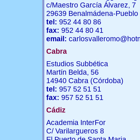
c/Maestro García Álvarez, 7
29639 Benalmádena-Pueblo 
tel:
952 44 80 86
fax:
952 44 80 41
email:
carlosvalleromo@hot
Cabra
Estudios Subbética
Martín Belda, 56
14940 Cabra (Córdoba)
tel:
957 52 51 51
fax:
957 52 51 51
Cádiz
Academia InterFor
C/ Varilargueros 8
El Puerto de Santa Maria