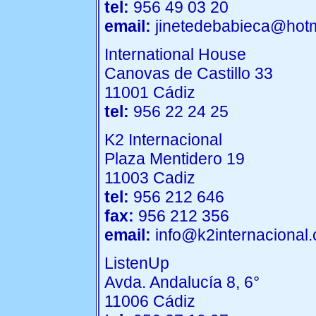
tel:
956 49 03 20
email:
jinetedebabieca@hot
International House
Canovas de Castillo 33
11001 Cádiz
tel:
956 22 24 25
K2 Internacional
Plaza Mentidero 19
11003 Cadiz
tel:
956 212 646
fax:
956 212 356
email:
info@k2internacional
ListenUp
Avda. Andalucía 8, 6°
11006 Cádiz