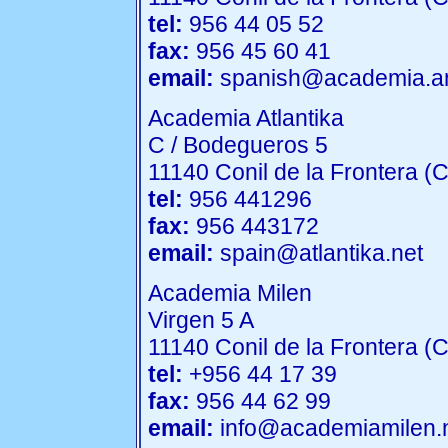
tel:
956 44 05 52
fax:
956 45 60 41
email:
spanish@academia.an
Academia Atlantika
C / Bodegueros 5
11140 Conil de la Frontera (
tel:
956 441296
fax:
956 443172
email:
spain@atlantika.net
Academia Milen
Virgen 5 A
11140 Conil de la Frontera (
tel:
+956 44 17 39
fax:
956 44 62 99
email:
info@academiamilen.