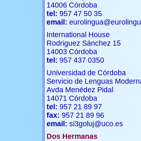
14006 Córdoba
tel:
957 47 50 35
email:
eurolingua@eurolingu
International House
Rodriguez Sánchez 15
14003 Córdoba
tel:
957 437 0350
Universidad de Córdoba
Servicio de Lenguas Modern
Avda Menédez Pidal
14071 Córdoba
tel:
957 21 89 97
fax:
957 21 89 96
email:
si3goluj@uco.es
Dos Hermanas