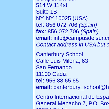
514 W 114st
Suite 1B
NY, NY 10025 (USA)
tel:
856 072 706
(Spain)
fax:
856 072 706
(Spain)
email:
info@campusdelsur.
Contact address in USA but c
Canterbury School
Calle Luis Milena, 63
San Fernando
11100 Cádiz
tel:
956 88 65 65
email:
canterbury_school@h
Centro Internacional de Espa
General Menacho 7, P.O. Bo