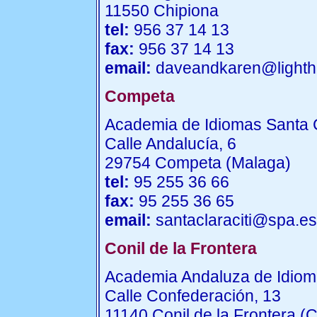
11550 Chipiona
tel:
956 37 14 13
fax:
956 37 14 13
email:
daveandkaren@lighth
Competa
Academia de Idiomas Santa 
Calle Andalucía, 6
29754 Competa (Malaga)
tel:
95 255 36 66
fax:
95 255 36 65
email:
santaclaraciti@spa.es
Conil de la Frontera
Academia Andaluza de Idio
Calle Confederación, 13
11140 Conil de la Frontera (