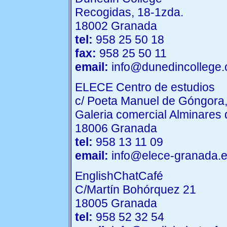
Recogidas, 18-1zda.
18002 Granada
tel:
958 25 50 18
fax:
958 25 50 11
email:
info@dunedincollege
ELECE Centro de estudios
c/ Poeta Manuel de Góngora,
Galeria comercial Alminares 
18006 Granada
tel:
958 13 11 09
email:
info@elece-granada.
EnglishChatCafé
C/Martín Bohórquez 21
18005 Granada
tel:
958 52 32 54