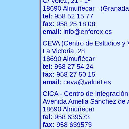
C/ Velez, 21 - 1º
18690 Almuñecar - (Granada
tel:
958 52 15 77
fax:
958 25 18 08
email:
info@enforex.es
CEVA (Centro de Estudios y
La Victoria, 28
18690 Almuñécar
tel:
958 27 54 24
fax:
958 27 50 15
email:
ceva@valnet.es
CICA - Centro de Integració
Avenida Amelia Sánchez de A
18690 Almuñécar
tel:
958 639573
fax:
958 639573