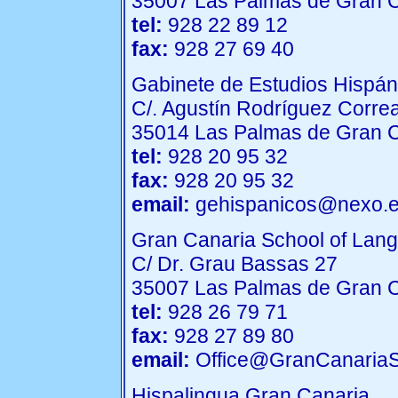
35007 Las Palmas de Gran 
tel:
928 22 89 12
fax:
928 27 69 40
Gabinete de Estudios Hispán
C/. Agustín Rodríguez Correa
35014 Las Palmas de Gran 
tel:
928 20 95 32
fax:
928 20 95 32
email:
gehispanicos@nexo.
Gran Canaria School of Lan
C/ Dr. Grau Bassas 27
35007 Las Palmas de Gran 
tel:
928 26 79 71
fax:
928 27 89 80
email:
Office@GranCanariaS
Hispalingua Gran Canaria