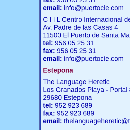
fax:
956 05 25 31
email:
info@puertocie.com
C I I L Centro Internacional 
Av. Padre de las Casas 4
11500 El Puerto de Santa Ma
tel:
956 05 25 31
fax:
956 05 25 31
email:
info@puertocie.com
Estepona
The Language Heretic
Los Granados Playa - Portal 
29680 Estepona
tel:
952 923 689
fax:
952 923 689
email:
thelanguageheretic@t