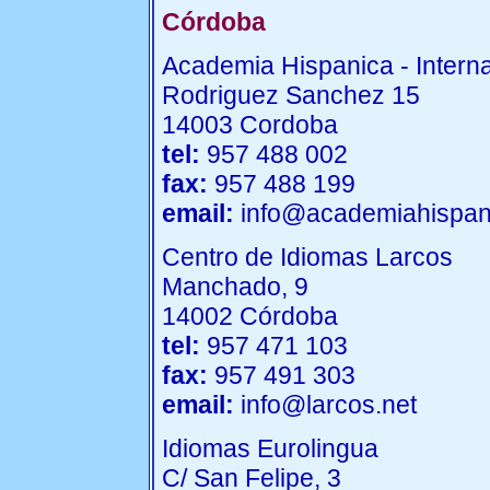
Córdoba
Academia Hispanica - Intern
Rodriguez Sanchez 15
14003 Cordoba
tel:
957 488 002
fax:
957 488 199
email:
info@academiahispan
Centro de Idiomas Larcos
Manchado, 9
14002 Córdoba
tel:
957 471 103
fax:
957 491 303
email:
info@larcos.net
Idiomas Eurolingua
C/ San Felipe, 3