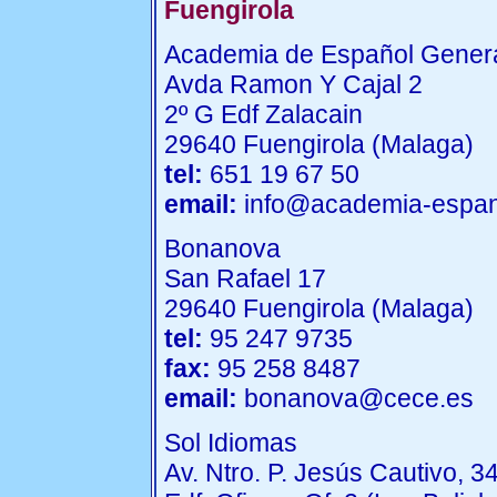
Fuengirola
Academia de Español Genera
Avda Ramon Y Cajal 2
2º G Edf Zalacain
29640 Fuengirola (Malaga)
tel:
651 19 67 50
email:
info@academia-espano
Bonanova
San Rafael 17
29640 Fuengirola (Malaga)
tel:
95 247 9735
fax:
95 258 8487
email:
bonanova@cece.es
Sol Idiomas
Av. Ntro. P. Jesús Cautivo, 3