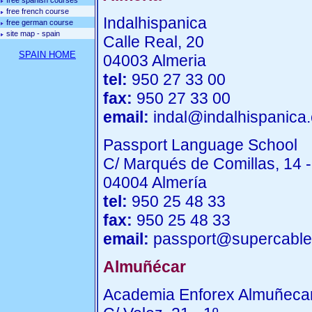
free spanish courses
free french course
Indalhispanica
free german course
site map - spain
Calle Real, 20
SPAIN HOME
04003 Almeria
tel:
950 27 33 00
fax:
950 27 33 00
email:
indal@indalhispanica
Passport Language School
C/ Marqués de Comillas, 14 -
04004 Almería
tel:
950 25 48 33
fax:
950 25 48 33
email:
passport@supercable
Almuñécar
Academia Enforex Almuñeca