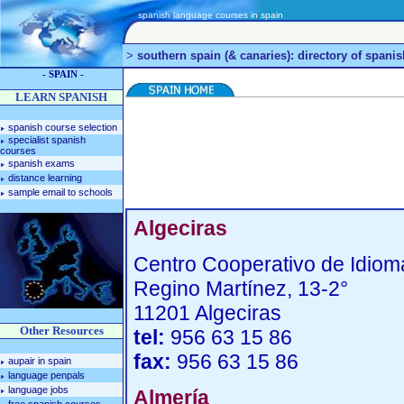
spanish language courses in spain
>
southern spain (& canaries): directory of span
- SPAIN -
LEARN SPANISH
spanish course selection
specialist spanish
courses
spanish exams
distance learning
sample email to schools
Algeciras
Centro Cooperativo de Idiom
Regino Martínez, 13-2°
11201 Algeciras
Other Resources
tel:
956 63 15 86
fax:
956 63 15 86
aupair in spain
language penpals
language jobs
Almería