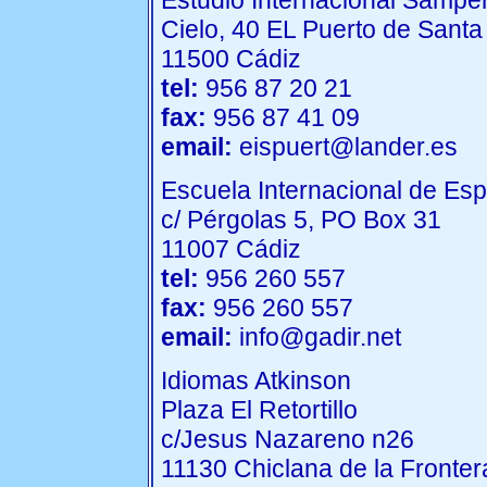
Estudio Internacional Sampe
Cielo, 40 EL Puerto de Santa
11500 Cádiz
tel:
956 87 20 21
fax:
956 87 41 09
email:
eispuert@lander.es
Escuela Internacional de E
c/ Pérgolas 5, PO Box 31
11007 Cádiz
tel:
956 260 557
fax:
956 260 557
email:
info@gadir.net
Idiomas Atkinson
Plaza El Retortillo
c/Jesus Nazareno n26
11130 Chiclana de la Fronter