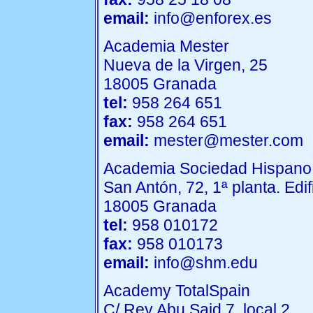
email:
info@enforex.es
Academia Mester
Nueva de la Virgen, 25
18005 Granada
tel:
958 264 651
fax:
958 264 651
email:
mester@mester.com
Academia Sociedad Hispano
San Antón, 72, 1ª planta. Edi
18005 Granada
tel:
958 010172
fax:
958 010173
email:
info@shm.edu
Academy TotalSpain
C/ Rey Abu Said 7, local 2