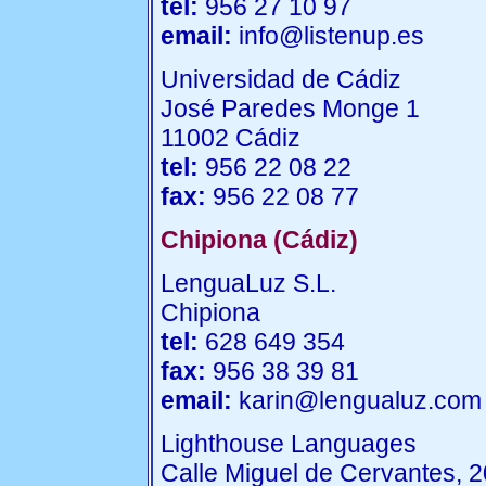
tel:
956 27 10 97
email:
info@listenup.es
Universidad de Cádiz
José Paredes Monge 1
11002 Cádiz
tel:
956 22 08 22
fax:
956 22 08 77
Chipiona (Cádiz)
LenguaLuz S.L.
Chipiona
tel:
628 649 354
fax:
956 38 39 81
email:
karin@lengualuz.com
Lighthouse Languages
Calle Miguel de Cervantes, 2