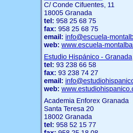
C/ Conde Cifuentes, 11
18005 Granada
tel:
958 25 68 75
fax:
958 25 68 75
email:
info@escuela-montal
web:
www.escuela-montalb
Estudio Hispánico - Granada
tel:
93 238 66 58
fax:
93 238 74 27
email:
info@estudiohispanic
web:
www.estudiohispanico
Academia Enforex Granada
Santa Teresa 20
18002 Granada
tel:
958 52 15 77
fax:
958 25 18 08