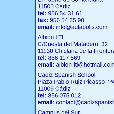
11500 Cadiz
tel:
956 54 31 61
fax:
956 54 35 90
email:
info@aulapolis.com
Albion LTI
C/Cuesta del Matadero, 32
11130 Chiclana de la Fronter
tel:
856 117 569
email:
albion-lti@hotmail.co
Cádiz Spanish School
Plaza Pablo Ruiz Picasso nº4
11009 Cádiz
tel:
856 075 012
email:
contact@cadizspanis
Campus del Sur