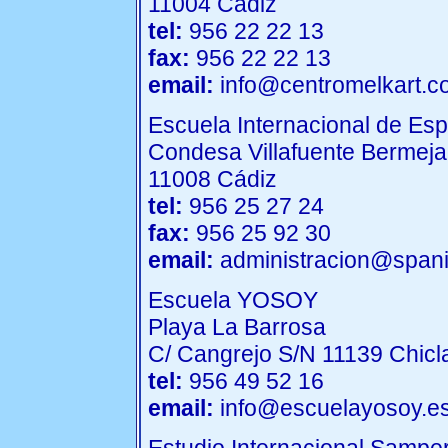
11004 Cádiz
tel:
956 22 22 13
fax:
956 22 22 13
email:
info@centromelkart.c
Escuela Internacional de Esp
Condesa Villafuente Bermeja
11008 Cádiz
tel:
956 25 27 24
fax:
956 25 92 30
email:
administracion@spani
Escuela YOSOY
Playa La Barrosa
C/ Cangrejo S/N 11139 Chicla
tel:
956 49 52 16
email:
info@escuelayosoy.e