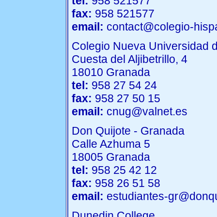
tel:
958 521577
fax:
958 521577
email:
contact@colegio-hisp
Colegio Nueva Universidad 
Cuesta del Aljibetrillo, 4
18010 Granada
tel:
958 27 54 24
fax:
958 27 50 15
email:
cnug@valnet.es
Don Quijote - Granada
Calle Azhuma 5
18005 Granada
tel:
958 25 42 12
fax:
958 26 51 58
email:
estudiantes-gr@donqu
Dunedin College