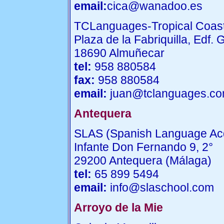
email:
cica@wanadoo.es
TCLanguages-Tropical Coas
Plaza de la Fabriquilla, Edf. 
18690 Almuñecar
tel:
958 880584
fax:
958 880584
email:
juan@tclanguages.c
Antequera
SLAS (Spanish Language Acq
Infante Don Fernando 9, 2°
29200 Antequera (Málaga)
tel:
65 899 5494
email:
info@slaschool.com
Arroyo de la Mie