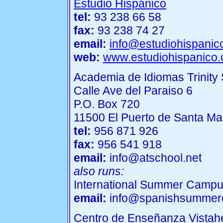
Estudio Hispánico
tel:
93 238 66 58
fax:
93 238 74 27
email:
info@estudiohispanic
web:
www.estudiohispanico
Academia de Idiomas Trinity
Calle Ave del Paraiso 6
P.O. Box 720
11500 El Puerto de Santa Ma
tel:
956 871 926
fax:
956 541 918
email:
info@atschool.net
also runs:
International Summer Camp
email:
info@spanishsummer
Centro de Enseñanza Vista