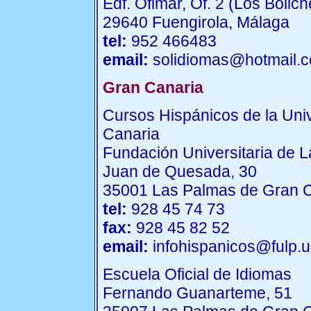
Edf. Ofimar, Of. 2 (Los Bolich
29640 Fuengirola, Málaga
tel:
952 466483
email:
solidiomas@hotmail.
Gran Canaria
Cursos Hispánicos de la Uni
Canaria
Fundación Universitaria de 
Juan de Quesada, 30
35001 Las Palmas de Gran 
tel:
928 45 74 73
fax:
928 45 82 52
email:
infohispanicos@fulp.u
Escuela Oficial de Idiomas
Fernando Guanarteme, 51