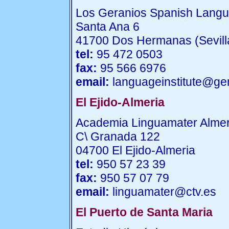
Los Geranios Spanish Langua
Santa Ana 6
41700 Dos Hermanas (Sevill
tel:
95 472 0503
fax:
95 566 6976
email:
languageinstitute@ge
El Ejido-Almeria
Academia Linguamater Almer
C\ Granada 122
04700 El Ejido-Almeria
tel:
950 57 23 39
fax:
950 57 07 79
email:
linguamater@ctv.es
El Puerto de Santa Maria