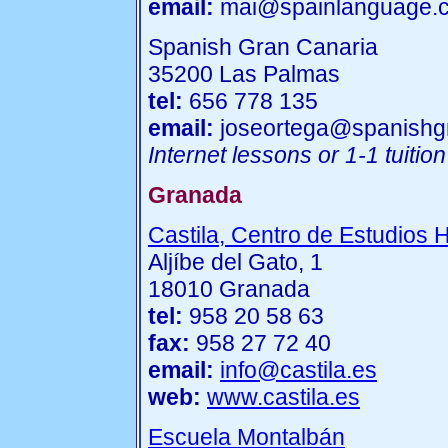
email:
mai@spainlanguage.
Spanish Gran Canaria
35200 Las Palmas
tel:
656 778 135
email:
joseortega@spanishgr
Internet lessons or 1-1 tuition
Granada
Castila, Centro de Estudios 
Aljíbe del Gato, 1
18010 Granada
tel:
958 20 58 63
fax:
958 27 72 40
email:
info@castila.es
web:
www.castila.es
Escuela Montalbán