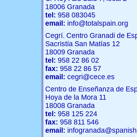
18006 Granada
tel:
958 083045
email:
info@totalspain.org
Cegrí. Centro Granadi de Es
Sacristía San Matías 12
18009 Granada
tel:
958 22 86 02
fax:
958 22 86 57
email:
cegri@cece.es
Centro de Enseñanza de Esp
Hoya de la Mora 11
18008 Granada
tel:
958 125 224
fax:
958 811 546
email:
infogranada@spanish